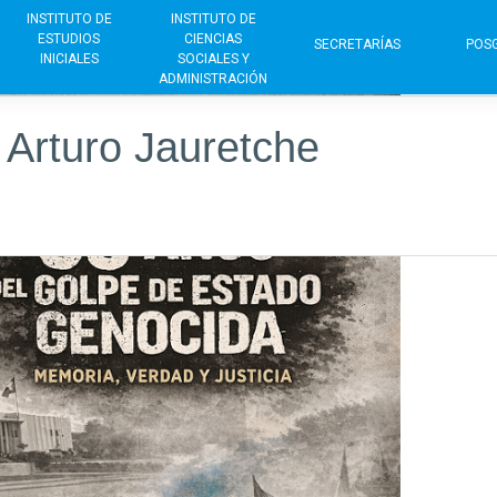
INSTITUTO DE
INSTITUTO DE
ESTUDIOS
CIENCIAS
SECRETARÍAS
POS
INICIALES
SOCIALES Y
ADMINISTRACIÓN
 Arturo Jauretche